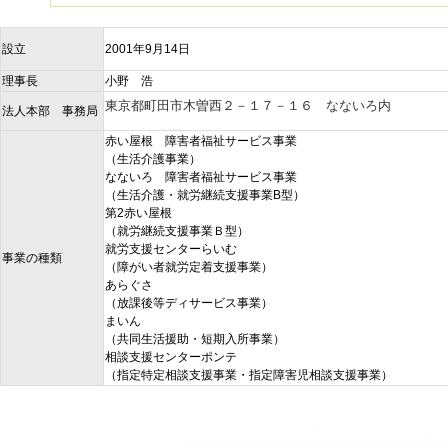
設立
2001年9月14日
理事長
小野 浩
東京都町田市木曽西２－１７－１６ なないろ内
法人本部 事務局
赤い屋根 障害者福祉サービス事業
（生活介護事業）
なないろ 障害者福祉サービス事業
（生活介護・就労継続支援事業B型）
第2赤い屋根
（就労継続支援事業Ｂ型）
就労支援センターらいむ
事業の種類
（障がい者就労定着支援事業）
あらぐさ
（放課後等ディサービス事業）
まいん
（共同生活援助・短期入所事業）
相談支援センターポンテ
（指定特定相談支援事業・指定障害児相談支援事業）